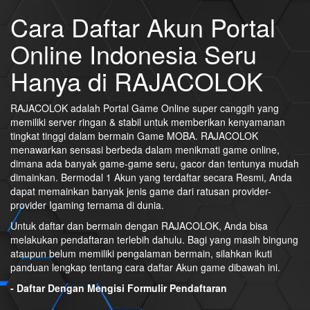
Cara Daftar Akun Portal
Online Indonesia Seru
Hanya di RAJACOLOK
RAJACOLOK adalah Portal Game Online super canggih yang
memiliki server ringan & stabil untuk memberikan kenyamanan
tingkat tinggi dalam bermain Game MOBA. RAJACOLOK
menawarkan sensasi berbeda dalam menikmati game online,
dimana ada banyak game-game seru, gacor dan tentunya mudah
dimainkan. Bermodal 1 Akun yang terdaftar secara Resmi, Anda
dapat memainkan banyak jenis game dari ratusan provider-
provider Igaming ternama di dunia.
Untuk daftar dan bermain dengan RAJACOLOK, Anda bisa
melakukan pendaftaran terlebih dahulu. Bagi yang masih bingung
ataupun belum memiliki pengalaman bermain, silahkan ikuti
panduan lengkap tentang cara daftar Akun game dibawah ini.
- Daftar Dengan Mengisi Formulir Pendaftaran