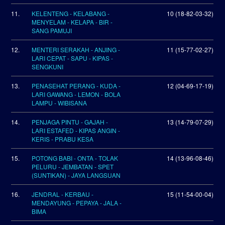
11.
KELENTENG - KELABANG -
10 (18-82-03-32)
MENYELAM - KELAPA - BIR -
SANG PAMUJI
12.
MENTERI SERAKAH - ANJING -
11 (15-77-02-27)
LARI CEPAT - SAPU - KIPAS -
SENGKUNI
13.
PENASEHAT PERANG - KUDA -
12 (04-69-17-19)
LARI GAWANG - LEMON - BOLA
LAMPU - WIBISANA
14.
PENJAGA PINTU - GAJAH -
13 (14-79-07-29)
LARI ESTAFED - KIPAS ANGIN -
KERIS - PRABU KESA
15.
POTONG BABI - ONTA - TOLAK
14 (13-96-08-46)
PELURU - JEMBATAN - SPET
(SUNTIKAN) - JAYA LANGSUAN
16.
JENDRAL - KERBAU -
15 (11-54-00-04)
MENDAYUNG - PEPAYA - JALA -
BIMA