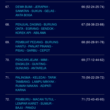
67.
DEWA BUMI - JERAPAH -
66 (52-24-25-74)
SAWATAN - SUKUN - GELAS -
ANTA BOGA
68.
PENJUAL DAGING - BURUNG
67 (58-38-23-88)
ONTA - EGRANG - SENDOK -
KOREK API - ABILAWA
69.
PEMBUAT PEDANG - BURUNG
68 (60-28-91-78)
HANTU - PANJAT PINANG -
PISAU - GARBU - CEPOT
70.
PENCARI JEJAK - MIMI -
69 (77-12-44-62)
ENGKLEK - GUNTING -
GUNUNG - ANTAREJA
71.
PALINGMA - KELEDAI - TARIK
70 (56-22-29-72)
TAMBANG - LAMPU MINYAK -
RUMAH MAKAN - ADIPATI
KARNA
72.
PEMBURU - MACAN TUTUL -
71 (72-43-45-93)
LEMPAR KARET - SUMUR -
BAJU - PANDU