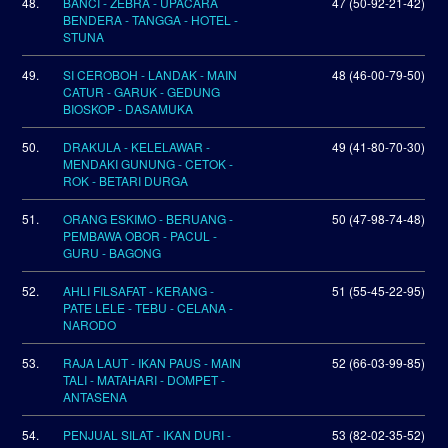
48.
BANCI - ZEBRA - UPACARA
47 (50-92-21-42)
BENDERA - TANGGA - HOTEL -
STUNA
49.
SI CEROBOH - LANDAK - MAIN
48 (46-00-79-50)
CATUR - GARUK - GEDUNG
BIOSKOP - DASAMUKA
50.
DRAKULA - KELELAWAR -
49 (41-80-70-30)
MENDAKI GUNUNG - CETOK -
ROK - BETARI DURGA
51.
ORANG ESKIMO - BERUANG -
50 (47-98-74-48)
PEMBAWA OBOR - PACUL -
GURU - BAGONG
52.
AHLI FILSAFAT - KERANG -
51 (55-45-22-95)
PATE LELE - TEBU - CELANA -
NARODO
53.
RAJA LAUT - IKAN PAUS - MAIN
52 (66-03-99-85)
TALI - MATAHARI - DOMPET -
ANTASENA
54.
PENJUAL SILAT - IKAN DURI -
53 (82-02-35-52)