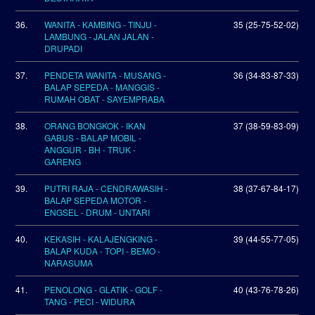
36.
WANITA - KAMBING - TINJU -
35 (25-75-52-02)
LAMBUNG - JALAN JALAN -
DRUPADI
37.
PENDETA WANITA - MUSANG -
36 (34-83-87-33)
BALAP SEPEDA - MANGGIS -
RUMAH OBAT - SAYEMPRABA
38.
ORANG BONGKOK - IKAN
37 (38-59-83-09)
GABUS - BALAP MOBIL -
ANGGUR - BH - TRUK -
GARENG
39.
PUTRI RAJA - CENDRAWASIH -
38 (37-67-84-17)
BALAP SEPEDA MOTOR -
ENGSEL - DRUM - UNTARI
40.
KEKASIH - KALAJENGKING -
39 (44-55-77-05)
BALAP KUDA - TOPI - BEMO -
NARASUMA
41.
PENOLONG - GLATIK - GOLF -
40 (43-76-78-26)
TANG - PECI - WIDURA