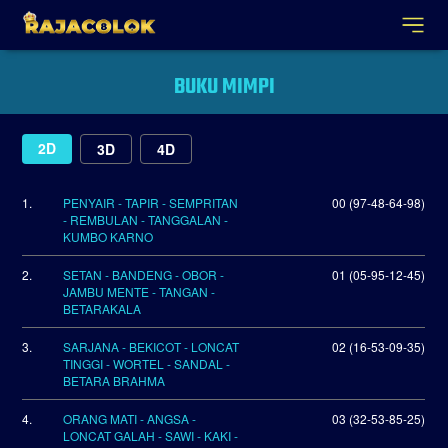
BUKU MIMPI
2D
3D
4D
1.
PENYAIR - TAPIR - SEMPRITAN
00 (97-48-64-98)
- REMBULAN - TANGGALAN -
KUMBO KARNO
2.
SETAN - BANDENG - OBOR -
01 (05-95-12-45)
JAMBU MENTE - TANGAN -
BETARAKALA
3.
SARJANA - BEKICOT - LONCAT
02 (16-53-09-35)
TINGGI - WORTEL - SANDAL -
BETARA BRAHMA
4.
ORANG MATI - ANGSA -
03 (32-53-85-25)
LONCAT GALAH - SAWI - KAKI -