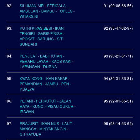
92.
SILUMAN AIR - SERIGALA -
91 (99-06-66-56)
AMBULAN - BAMBU - TOPLES -
WITAKSINI
93.
PUTRI KIPAS BESI - IKAN
92 (95-47-62-97)
TENGIRI - GARIS FINISH -
APOKAT - SARUNG - SITI
SUNDARI
94.
PENJILAT - BABI HUTAN -
93 (90-21-61-71)
PERAHU LAYAR - KAOS KAKI -
LAPANGAN - DURNA
95.
KWAN KONG - IKAN KAKAP -
94 (89-31-36-81)
PEMANDIAN - JAMBU - PEN -
P.SALYA
96.
PETANI - PERKUTUT - JALAN
95 (92-01-65-51)
RAYA - KUNCI - PISAU CUKUR -
IRAWAN
97.
PRAJURIT - IKAN NUS - LAUT -
96 (98-14-63-64)
MANGGA - MINYAK ANGIN -
CITRAYUDA