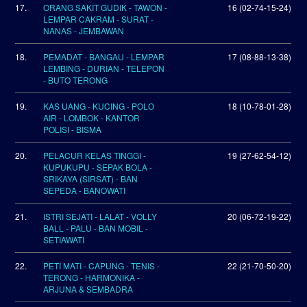
17.
ORANG SAKIT GUDIK - TAWON -
16 (02-74-15-24)
LEMPAR CAKRAM - SURAT -
NANAS - JEMBAWAN
18.
PEMADAT - BANGAU - LEMPAR
17 (08-88-13-38)
LEMBING - DURIAN - TELEPON
- BUTO TERONG
19.
KAS UANG - KUCING - POLO
18 (10-78-01-28)
AIR - LOMBOK - KANTOR
POLISI - BISMA
20.
PELACUR KELAS TINGGI -
19 (27-62-54-12)
KUPUKUPU - SEPAK BOLA -
SRIKAYA (SIRSAT) - BAN
SEPEDA - BANOWATI
21.
ISTRI SEJATI - LALAT - VOLLY
20 (06-72-19-22)
BALL - PALU - BAN MOBIL -
SETIAWATI
22.
PETI MATI - CAPUNG - TENIS -
22 (21-70-50-20)
TERONG - HARMONIKA -
ARJUNA & SEMBADRA