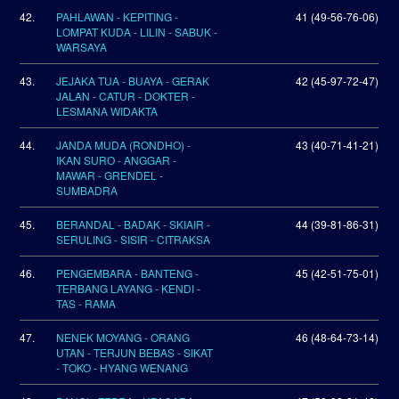
42.
PAHLAWAN - KEPITING -
41 (49-56-76-06)
LOMPAT KUDA - LILIN - SABUK -
WARSAYA
43.
JEJAKA TUA - BUAYA - GERAK
42 (45-97-72-47)
JALAN - CATUR - DOKTER -
LESMANA WIDAKTA
44.
JANDA MUDA (RONDHO) -
43 (40-71-41-21)
IKAN SURO - ANGGAR -
MAWAR - GRENDEL -
SUMBADRA
45.
BERANDAL - BADAK - SKIAIR -
44 (39-81-86-31)
SERULING - SISIR - CITRAKSA
46.
PENGEMBARA - BANTENG -
45 (42-51-75-01)
TERBANG LAYANG - KENDI -
TAS - RAMA
47.
NENEK MOYANG - ORANG
46 (48-64-73-14)
UTAN - TERJUN BEBAS - SIKAT
- TOKO - HYANG WENANG