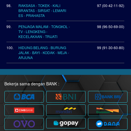
98.
RAKSASA - TOKEK - KALI
97 (00-42-11-92)
BRANTAS - SIRSAT - LEMARI
ES - PRAHASTA
99.
PENJAGA MALAM - TONGKOL -
98 (96-50-69-00)
TV - LENGKENG -
KECELAKAAN - TRIJATI
100.
HIDUNG BELANG - BURUNG
99 (91-30-60-80)
JALAK - BAYI - KODAK - MEJA -
ARJUNA
Bekerja sama dengan BANK :