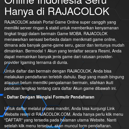
Hanya di RAJACOLOK
RAJACOLOK adalah Portal Game Online super canggih yang
memiliki server ringan & stabil untuk memberikan kenyamanan
tingkat tinggi dalam bermain Game MOBA. RAJACOLOK
menawarkan sensasi berbeda dalam menikmati game online,
dimana ada banyak game-game seru, gacor dan tentunya mudah
dimainkan. Bermodal 1 Akun yang terdaftar secara Resmi, Anda
dapat memainkan banyak jenis game dari ratusan provider-
provider Igaming ternama di dunia.
Untuk daftar dan bermain dengan RAJACOLOK, Anda bisa
melakukan pendaftaran terlebih dahulu. Bagi yang masih bingung
ataupun belum memiliki pengalaman bermain, silahkan ikuti
panduan lengkap tentang cara daftar Akun game dibawah ini.
- Daftar Dengan Mengisi Formulir Pendaftaran
Untuk daftar melalui proses mandiri, Anda bisa kunjungi Link
Website resmi di RAJACOLOK.COM. Anda hanya perlu klik menu
"DAFTAR" yang tersedia pada halaman utama Website. Nanti
setelah klik menu tersebut, akan muncul form pendaftaran.