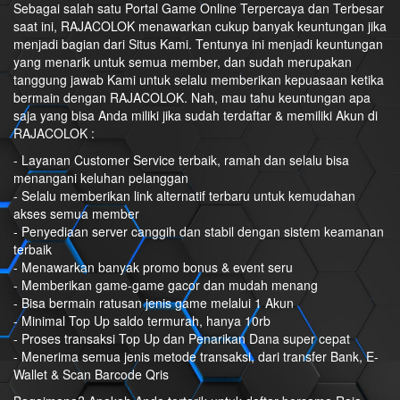
Sebagai salah satu Portal Game Online Terpercaya dan Terbesar
saat ini, RAJACOLOK menawarkan cukup banyak keuntungan jika
menjadi bagian dari Situs Kami. Tentunya ini menjadi keuntungan
yang menarik untuk semua member, dan sudah merupakan
tanggung jawab Kami untuk selalu memberikan kepuasaan ketika
bermain dengan RAJACOLOK. Nah, mau tahu keuntungan apa
saja yang bisa Anda miliki jika sudah terdaftar & memiliki Akun di
RAJACOLOK :
- Layanan Customer Service terbaik, ramah dan selalu bisa
menangani keluhan pelanggan
- Selalu memberikan link alternatif terbaru untuk kemudahan
akses semua member
- Penyediaan server canggih dan stabil dengan sistem keamanan
terbaik
- Menawarkan banyak promo bonus & event seru
- Memberikan game-game gacor dan mudah menang
- Bisa bermain ratusan jenis game melalui 1 Akun
- Minimal Top Up saldo termurah, hanya 10rb
- Proses transaksi Top Up dan Penarikan Dana super cepat
- Menerima semua jenis metode transaksi, dari transfer Bank, E-
Wallet & Scan Barcode Qris