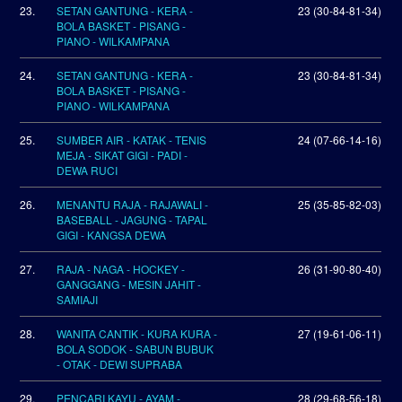
23.
SETAN GANTUNG - KERA -
23 (30-84-81-34)
BOLA BASKET - PISANG -
PIANO - WILKAMPANA
24.
SETAN GANTUNG - KERA -
23 (30-84-81-34)
BOLA BASKET - PISANG -
PIANO - WILKAMPANA
25.
SUMBER AIR - KATAK - TENIS
24 (07-66-14-16)
MEJA - SIKAT GIGI - PADI -
DEWA RUCI
26.
MENANTU RAJA - RAJAWALI -
25 (35-85-82-03)
BASEBALL - JAGUNG - TAPAL
GIGI - KANGSA DEWA
27.
RAJA - NAGA - HOCKEY -
26 (31-90-80-40)
GANGGANG - MESIN JAHIT -
SAMIAJI
28.
WANITA CANTIK - KURA KURA -
27 (19-61-06-11)
BOLA SODOK - SABUN BUBUK
- OTAK - DEWI SUPRABA
29.
PENCARI KAYU - AYAM -
28 (29-68-56-18)