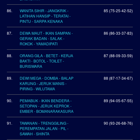
86.
WANITA SIHIR - JANGKRIK -
85 (75-25-42-52)
LATIHAN HANSIP - TERATAI -
PINTU - SARPA KENAKA
87.
DEWA MAUT - IKAN SAMPAN -
86 (86-33-37-83)
GERAK BADAN - SALAK -
ROKOK - YAMADIPATI
88.
ORANG GILA - BETET - KERJA
87 (88-09-33-59)
BAKTI - BOTOL - TOILET -
BURISWARA
89.
DEWI MEGA - DOMBA - BALAP
88 (87-17-34-67)
KARUNG - JERUK MANIS -
PIRING - WILUTAMA
90.
PEMABUK - IKAN BENDERA -
89 (94-05-67-55)
SETOPAN - JERUK KEPROK -
EMBER - BOMANARAKASURA
91.
TAWANAN - TRENGGILING -
90 (93-26-68-76)
PEREMPATAN JALAN - PIL -
SAWAH - SHINTA