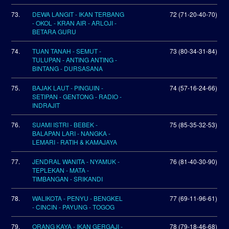
73.
DEWA LANGIT - IKAN TERBANG
72 (71-20-40-70)
- OKOL - KRAN AIR - ARLOJI -
BETARA GURU
74.
TUAN TANAH - SEMUT -
73 (80-34-31-84)
TULUPAN - ANTING ANTING -
BINTANG - DURSASANA
75.
BAJAK LAUT - PINGUIN -
74 (57-16-24-66)
SETIPAN - GENTONG - RADIO -
INDRAJIT
76.
SUAMI ISTRI - BEBEK -
75 (85-35-32-53)
BALAPAN LARI - NANGKA -
LEMARI - RATIH & KAMAJAYA
77.
JENDRAL WANITA - NYAMUK -
76 (81-40-30-90)
TEPLEKAN - MATA -
TIMBANGAN - SRIKANDI
78.
WALIKOTA - PENYU - BENGKEL
77 (69-11-96-61)
- CINCIN - PAYUNG - TOGOG
79.
ORANG KAYA - IKAN GERGAJI -
78 (79-18-46-68)