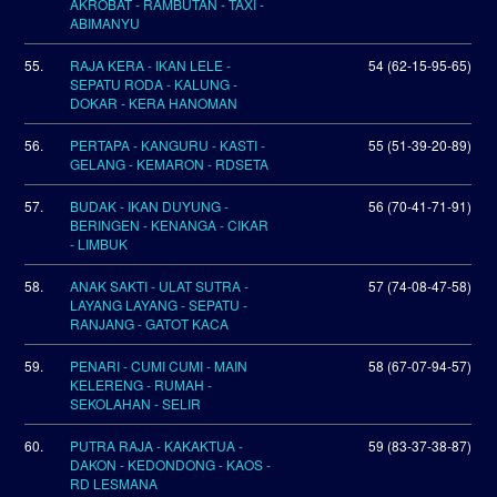
AKROBAT - RAMBUTAN - TAXI -
ABIMANYU
55.
RAJA KERA - IKAN LELE -
54 (62-15-95-65)
SEPATU RODA - KALUNG -
DOKAR - KERA HANOMAN
56.
PERTAPA - KANGURU - KASTI -
55 (51-39-20-89)
GELANG - KEMARON - RDSETA
57.
BUDAK - IKAN DUYUNG -
56 (70-41-71-91)
BERINGEN - KENANGA - CIKAR
- LIMBUK
58.
ANAK SAKTI - ULAT SUTRA -
57 (74-08-47-58)
LAYANG LAYANG - SEPATU -
RANJANG - GATOT KACA
59.
PENARI - CUMI CUMI - MAIN
58 (67-07-94-57)
KELERENG - RUMAH -
SEKOLAHAN - SELIR
60.
PUTRA RAJA - KAKAKTUA -
59 (83-37-38-87)
DAKON - KEDONDONG - KAOS -
RD LESMANA