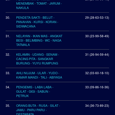
MENEMBAK - TOMAT - JARUM -
NAKULA
30.
PENDETA SAKTI - BELUT -
29 (28-63-53-13)
PANAHAN - KURSI - KORAN -
SIDIWACANA
31.
NELAYAN - IKAN MAS - ANGKAT
30 (23-99-58-49)
BESI - BELIMBING - WC - NAGA
TATMALA
32.
KELAMIN - UDANG - SENAM -
31 (26-94-59-44)
CACING PITA - SANGKAR
BURUNG - YUYU RUMPUNG
33.
AHLI NUJUM - ULAR - YUDO -
32 (03-60-18-10)
KAMAR MANDI - TALI - ABIYASA
34.
PENGEMIS - LABA LABA -
33 (09-86-16-36)
GULAT - GIGI - SABUN -
PETRUK
35.
ORANG BUTA - RUSA - SILAT -
34 (36-73-89-23)
JAMU - PARU PARU -
DESTARATA