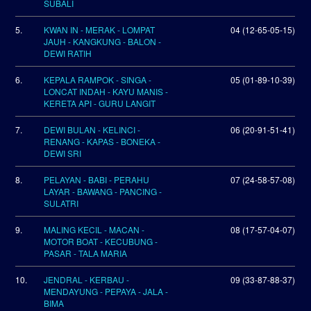
SUBALI
5.
KWAN IN - MERAK - LOMPAT
04 (12-65-05-15)
JAUH - KANGKUNG - BALON -
DEWI RATIH
6.
KEPALA RAMPOK - SINGA -
05 (01-89-10-39)
LONCAT INDAH - KAYU MANIS -
KERETA API - GURU LANGIT
7.
DEWI BULAN - KELINCI -
06 (20-91-51-41)
RENANG - KAPAS - BONEKA -
DEWI SRI
8.
PELAYAN - BABI - PERAHU
07 (24-58-57-08)
LAYAR - BAWANG - PANCING -
SULATRI
9.
MALING KECIL - MACAN -
08 (17-57-04-07)
MOTOR BOAT - KECUBUNG -
PASAR - TALA MARIA
10.
JENDRAL - KERBAU -
09 (33-87-88-37)
MENDAYUNG - PEPAYA - JALA -
BIMA