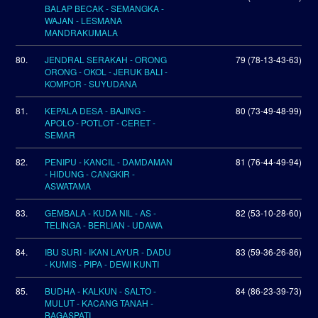
BALAP BECAK - SEMANGKA -
WAJAN - LESMANA
MANDRAKUMALA
80.
JENDRAL SERAKAH - ORONG
79 (78-13-43-63)
ORONG - OKOL - JERUK BALI -
KOMPOR - SUYUDANA
81.
KEPALA DESA - BAJING -
80 (73-49-48-99)
APOLO - POTLOT - CERET -
SEMAR
82.
PENIPU - KANCIL - DAMDAMAN
81 (76-44-49-94)
- HIDUNG - CANGKIR -
ASWATAMA
83.
GEMBALA - KUDA NIL - AS -
82 (53-10-28-60)
TELINGA - BERLIAN - UDAWA
84.
IBU SURI - IKAN LAYUR - DADU
83 (59-36-26-86)
- KUMIS - PIPA - DEWI KUNTI
85.
BUDHA - KALKUN - SALTO -
84 (86-23-39-73)
MULUT - KACANG TANAH -
BAGASPATI