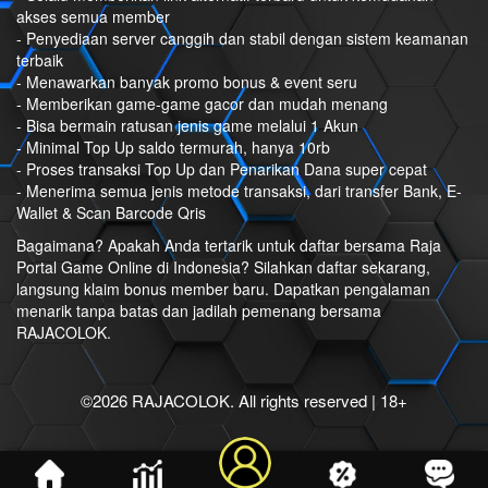
akses semua member
- Penyediaan server canggih dan stabil dengan sistem keamanan
terbaik
- Menawarkan banyak promo bonus & event seru
- Memberikan game-game gacor dan mudah menang
- Bisa bermain ratusan jenis game melalui 1 Akun
- Minimal Top Up saldo termurah, hanya 10rb
- Proses transaksi Top Up dan Penarikan Dana super cepat
- Menerima semua jenis metode transaksi, dari transfer Bank, E-
Wallet & Scan Barcode Qris
Bagaimana? Apakah Anda tertarik untuk daftar bersama Raja
Portal Game Online di Indonesia? Silahkan daftar sekarang,
langsung klaim bonus member baru. Dapatkan pengalaman
menarik tanpa batas dan jadilah pemenang bersama
RAJACOLOK.
©2026 RAJACOLOK. All rights reserved | 18+