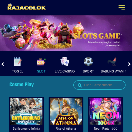
TOGEL
SLOT
LIVE CASINO
SPORT
SABUNG AYAM
TEM
Cosmo Play
Battleground Infinity
Rise of Athena
Neon Party 1000