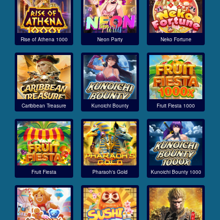
Rise of Athena 1000
Neon Party
Neko Fortune
Caribbean Treasure
Kunoichi Bounty
Fruit Fiesta 1000
Fruit Fiesta
Pharaoh's Gold
Kunoichi Bounty 1000