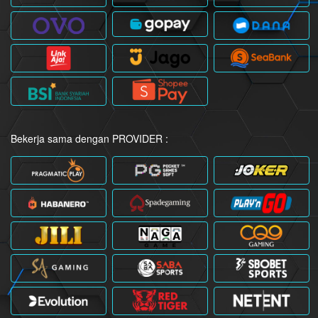
Bekerja sama dengan PROVIDER :