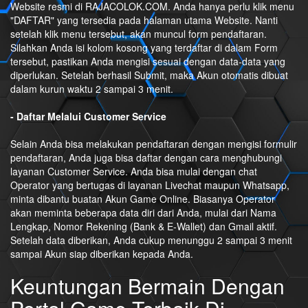
Website resmi di RAJACOLOK.COM. Anda hanya perlu klik menu
"DAFTAR" yang tersedia pada halaman utama Website. Nanti
setelah klik menu tersebut, akan muncul form pendaftaran.
Silahkan Anda isi kolom kosong yang terdaftar di dalam Form
tersebut, pastikan Anda mengisi sesuai dengan data-data yang
diperlukan. Setelah berhasil Submit, maka Akun otomatis dibuat
dalam kurun waktu 2 sampai 3 menit.
- Daftar Melalui Customer Service
Selain Anda bisa melakukan pendaftaran dengan mengisi formulir
pendaftaran, Anda juga bisa daftar dengan cara menghubungi
layanan Customer Service. Anda bisa mulai dengan chat
Operator yang bertugas di layanan Livechat maupun Whatsapp,
minta dibantu buatan Akun Game Online. Biasanya Operator
akan meminta beberapa data diri dari Anda, mulai dari Nama
Lengkap, Nomor Rekening (Bank & E-Wallet) dan Gmail aktif.
Setelah data diberikan, Anda cukup menunggu 2 sampai 3 menit
sampai Akun siap diberikan kepada Anda.
Keuntungan Bermain Dengan