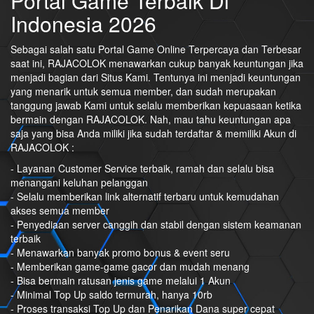
Portal Game Terbaik Di
Indonesia 2026
Sebagai salah satu Portal Game Online Terpercaya dan Terbesar
saat ini, RAJACOLOK menawarkan cukup banyak keuntungan jika
menjadi bagian dari Situs Kami. Tentunya ini menjadi keuntungan
yang menarik untuk semua member, dan sudah merupakan
tanggung jawab Kami untuk selalu memberikan kepuasaan ketika
bermain dengan RAJACOLOK. Nah, mau tahu keuntungan apa
saja yang bisa Anda miliki jika sudah terdaftar & memiliki Akun di
RAJACOLOK :
- Layanan Customer Service terbaik, ramah dan selalu bisa
menangani keluhan pelanggan
- Selalu memberikan link alternatif terbaru untuk kemudahan
akses semua member
- Penyediaan server canggih dan stabil dengan sistem keamanan
terbaik
- Menawarkan banyak promo bonus & event seru
- Memberikan game-game gacor dan mudah menang
- Bisa bermain ratusan jenis game melalui 1 Akun
- Minimal Top Up saldo termurah, hanya 10rb
- Proses transaksi Top Up dan Penarikan Dana super cepat