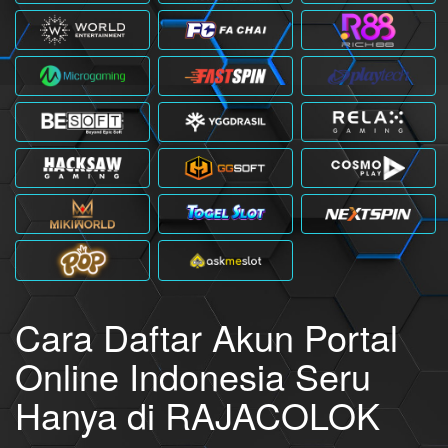
Cara Daftar Akun Portal
Online Indonesia Seru
Hanya di RAJACOLOK