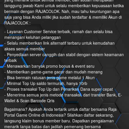
tanggung jawab Kami untuk selalu memberikan kepuasaan ketika
bermain dengan RAJACOLOK. Nah, mau tahu keuntungan apa
saja yang bisa Anda miliki jika sudah terdaftar & memiliki Akun di
RAJACOLOK :
- Layanan Customer Service terbaik, ramah dan selalu bisa
menangani keluhan pelanggan
- Selalu memberikan link alternatif terbaru untuk kemudahan
akses semua member
- Penyediaan server canggih dan stabil dengan sistem keamanan
terbaik
- Menawarkan banyak promo bonus & event seru
- Memberikan game-game gacor dan mudah menang
- Bisa bermain ratusan jenis game melalui 1 Akun
- Minimal Top Up saldo termurah, hanya 10rb
- Proses transaksi Top Up dan Penarikan Dana super cepat
- Menerima semua jenis metode transaksi, dari transfer Bank, E-
Wallet & Scan Barcode Qris
Bagaimana? Apakah Anda tertarik untuk daftar bersama Raja
Portal Game Online di Indonesia? Silahkan daftar sekarang,
langsung klaim bonus member baru. Dapatkan pengalaman
menarik tanpa batas dan jadilah pemenang bersama