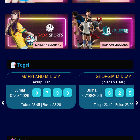
Togel
MARYLAND MIDDAY
GEORGIA MIDDAY
( Setiap Hari )
( Setiap Hari )
Jumat
Jumat
0
7
9
9
3
2
5
07/08/2026
07/08/2026
Tutup: 23:05 | Buka: 23:28
Tutup: 23:10 | Buka: 23:29