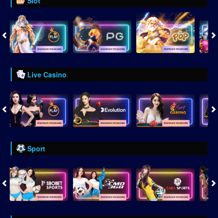
Slot
Live Casino
Sport