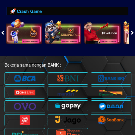
Crash Game
Bekerja sama dengan BANK :