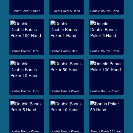
Joker Poker 1 Hand
Joker Poker 5 Hand
Double Double Bonus Poker 50 Hand
Double Double Bonus Poker 100 Hand
Double Double Bonus Poker 1 Hand
Double Double Bonus Poker 5 Hand
Double Double Bonus Poker 10 Hand
Double Bonus Poker 50 Hand
Double Bonus Poker 100 Hand
Double Bonus Poker 5 Hand
Double Bonus Poker 10 Hand
Bonus Poker 50 Hand