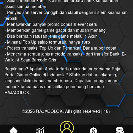
- Selalu memberikan link alternatif terbaru untuk kemudahan
akses semua member
- Penyediaan server canggih dan stabil dengan sistem keamanan
terbaik
- Menawarkan banyak promo bonus & event seru
- Memberikan game-game gacor dan mudah menang
- Bisa bermain ratusan jenis game melalui 1 Akun
- Minimal Top Up saldo termurah, hanya 10rb
- Proses transaksi Top Up dan Penarikan Dana super cepat
- Menerima semua jenis metode transaksi, dari transfer Bank, E-
Wallet & Scan Barcode Qris
Bagaimana? Apakah Anda tertarik untuk daftar bersama Raja
Portal Game Online di Indonesia? Silahkan daftar sekarang,
langsung klaim bonus member baru. Dapatkan pengalaman
menarik tanpa batas dan jadilah pemenang bersama
RAJACOLOK.
©2026 RAJACOLOK. All rights reserved | 18+