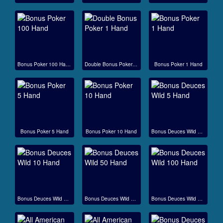
Bonus Poker 100 Hand
Double Bonus Poker 1 Hand
Bonus Poker 1 Hand
Bonus Poker 5 Hand
Bonus Poker 10 Hand
Bonus Deuces Wild 5 Hand
Bonus Deuces Wild 10 Hand
Bonus Deuces Wild 50 Hand
Bonus Deuces Wild 100 Hand